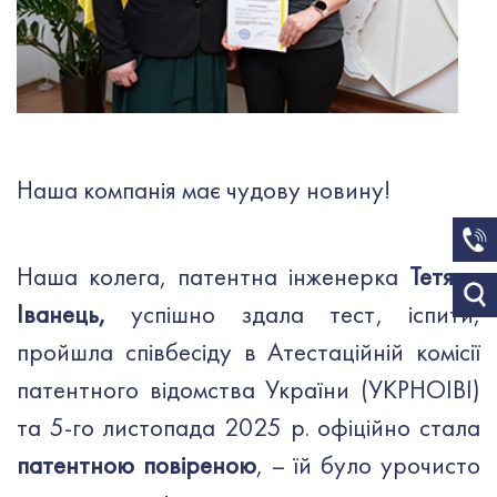
Наша компанія має чудову новину!
Наша колега, патентна інженерка
Тетяна
Іванець,
успішно здала тест, іспити,
пройшла співбесіду в Атестаційній комісії
патентного відомства України (УКРНОІВІ)
та 5-го листопада 2025 р. офіційно стала
патентною повіреною
, – їй було урочисто