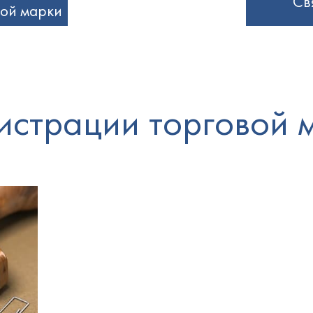
Св
вой марки
истрации торговой 