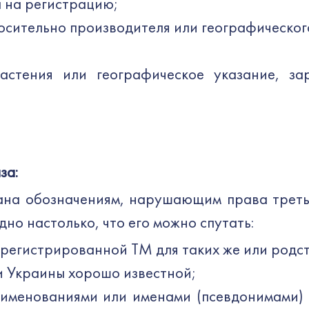
 на регистрацию;
осительно производителя или географическог
астения или географическое указание, за
за:
ана обозначениям, нарушающим права третьи
но настолько, что его можно спутать:
арегистрированной ТМ для таких же или родс
и Украины хорошо известной;
именованиями или именами (псевдонимами) 